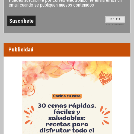
Puedes suscribirte por correo electrónico, te enviaremos un
email cuando se publiquen nuevos contenidos
114.111
SUSCRIPTORES
Publicidad