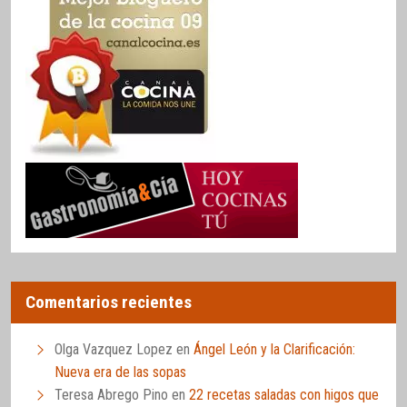
Comentarios recientes
Olga Vazquez Lopez
en
Ángel León y la Clarificación:
Nueva era de las sopas
Teresa Abrego Pino
en
22 recetas saladas con higos que