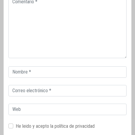
Correo
electrónico
Correo
electrónico
Web
He leido y acepto la
política de privacidad