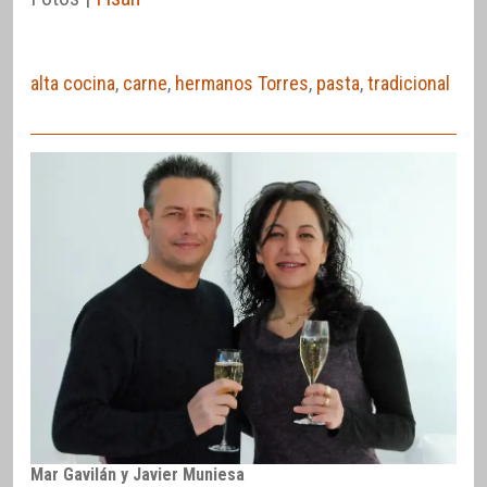
alta cocina
,
carne
,
hermanos Torres
,
pasta
,
tradicional
Mar Gavilán y Javier Muniesa