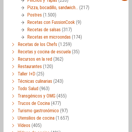
Pinchos y Tapas
(220)
Pizza, bocadillo, sandwich…
(217)
Postres
(1.500)
Recetas con FussionCook
(9)
Recetas de salsas
(317)
Recetas en microondas
(174)
Recetas de los Chefs
(1.259)
Recetas y cocina de escuela
(35)
Recursos en la red
(362)
Restaurantes
(120)
Taller I+D
(25)
Técnicas culinarias
(243)
Todo Salud
(963)
Transgénicos y OMG
(455)
Trucos de Cocina
(477)
Turismo gastronómico
(97)
Utensilios de cocina
(1.657)
Vídeos
(405)