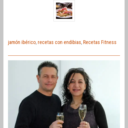
jamón ibérico
,
recetas con endibias
,
Recetas Fitness