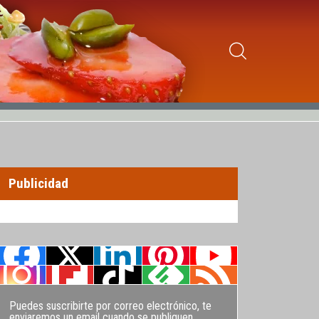
Publicidad
Puedes suscribirte por correo electrónico, te
enviaremos un email cuando se publiquen