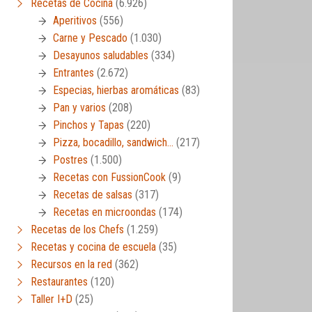
Recetas de Cocina
(6.926)
Aperitivos
(556)
Carne y Pescado
(1.030)
Desayunos saludables
(334)
Entrantes
(2.672)
Especias, hierbas aromáticas
(83)
Pan y varios
(208)
Pinchos y Tapas
(220)
Pizza, bocadillo, sandwich…
(217)
Postres
(1.500)
Recetas con FussionCook
(9)
Recetas de salsas
(317)
Recetas en microondas
(174)
Recetas de los Chefs
(1.259)
Recetas y cocina de escuela
(35)
Recursos en la red
(362)
Restaurantes
(120)
Taller I+D
(25)