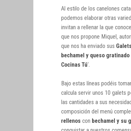
Al estilo de los canelones cata
podemos elaborar otras varied
invitan a rellenar la que cono
que nos propone Miquel, autor
que nos ha enviado sus
Galet
bechamel y queso gratinado
Cocinas Tú
‘.
Bajo estas líneas podéis toma
calcula servir unos 10 galets
las cantidades a sus necesida
composición del menú complet
rellenos
con
bechamel y su g
conquistar a nuestros comensa