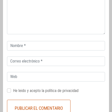
Correo
electrónico
Correo
electrónico
Web
He leido y acepto la
política de privacidad