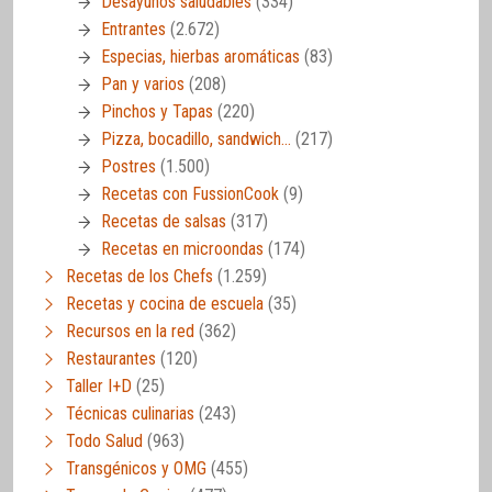
Desayunos saludables
(334)
Entrantes
(2.672)
Especias, hierbas aromáticas
(83)
Pan y varios
(208)
Pinchos y Tapas
(220)
Pizza, bocadillo, sandwich…
(217)
Postres
(1.500)
Recetas con FussionCook
(9)
Recetas de salsas
(317)
Recetas en microondas
(174)
Recetas de los Chefs
(1.259)
Recetas y cocina de escuela
(35)
Recursos en la red
(362)
Restaurantes
(120)
Taller I+D
(25)
Técnicas culinarias
(243)
Todo Salud
(963)
Transgénicos y OMG
(455)