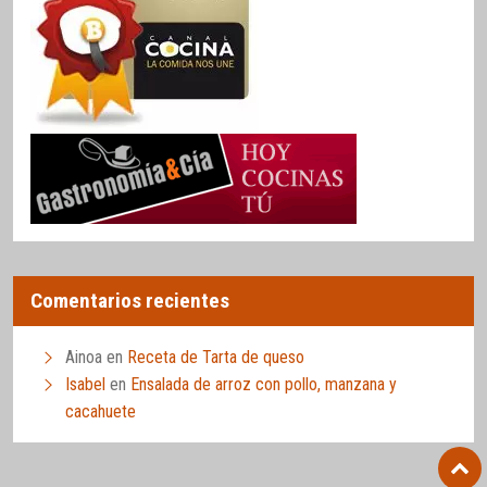
Comentarios recientes
Ainoa
en
Receta de Tarta de queso
Isabel
en
Ensalada de arroz con pollo, manzana y
cacahuete