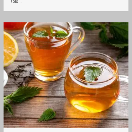
sólo
…