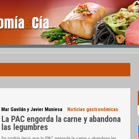
Mar Gavilán y Javier Muniesa
Noticias gastronómicas
La PAC engorda la carne y abandona
las legumbres
Se podría decir que la PAC engorda la carne y abandona las