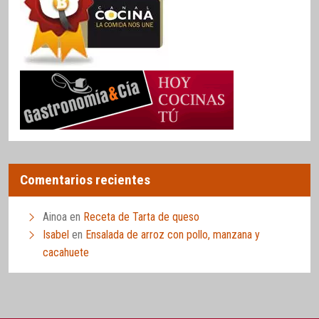
Comentarios recientes
Ainoa
en
Receta de Tarta de queso
Isabel
en
Ensalada de arroz con pollo, manzana y
cacahuete