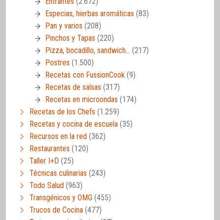
Entrantes
(2.672)
Especias, hierbas aromáticas
(83)
Pan y varios
(208)
Pinchos y Tapas
(220)
Pizza, bocadillo, sandwich…
(217)
Postres
(1.500)
Recetas con FussionCook
(9)
Recetas de salsas
(317)
Recetas en microondas
(174)
Recetas de los Chefs
(1.259)
Recetas y cocina de escuela
(35)
Recursos en la red
(362)
Restaurantes
(120)
Taller I+D
(25)
Técnicas culinarias
(243)
Todo Salud
(963)
Transgénicos y OMG
(455)
Trucos de Cocina
(477)