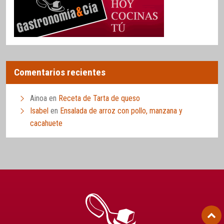
Comentarios recientes
Ainoa
en
Receta de Tarta de queso
Isabel
en
Ensalada de arroz con pollo, manzana y
cacahuete