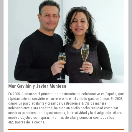
Mar Gavilán y Javier Muniesa
En 2005, fundamos el primer blog gastronómico colaborativo en España, que
rápidamente se convirtió en un referente en el ámbito gastronómico. En 2008,
dimos un paso adelante y creamos Gastronomía & Cía de manera
independiente. Para nosotros, ha sido un sueño hecho realidad combinar
nuestras pasiones por la gastronomía, la creatividad y la divulgación. Ahora
nuestro objetivo es inspirar, informar, deleitar y conectar con todos los
entusiastas de la cocina.