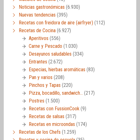
Noticias gastronómicas
(6.930)
Nuevas tendencias
(395)
Recetas con freidora de aire (airfryer)
(112)
Recetas de Cocina
(6.927)
Aperitivos
(556)
Carne y Pescado
(1.030)
Desayunos saludables
(334)
Entrantes
(2.672)
Especias, hierbas aromáticas
(83)
Pan y varios
(208)
Pinchos y Tapas
(220)
Pizza, bocadillo, sandwich…
(217)
Postres
(1.500)
Recetas con FussionCook
(9)
Recetas de salsas
(317)
Recetas en microondas
(174)
Recetas de los Chefs
(1.259)
Recetas y cocina de escuela
(35)