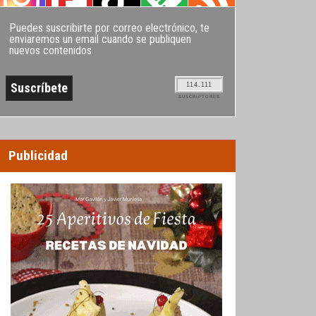
Puedes suscribirte por correo electrónico, te
enviaremos un email cuando se publiquen
nuevos contenidos
114.111
SUSCRIPTORES
Publicidad