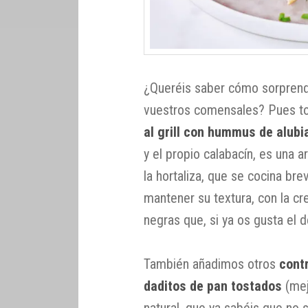
¿Queréis saber cómo sorprend
vuestros comensales? Pues t
al grill con hummus de alubi
y el propio calabacín, es una a
la hortaliza, que se cocina br
mantener su textura, con la 
negras que, si ya os gusta el 
También añadimos otros
cont
daditos de pan tostados
(mej
natural, que ya sabéis que no 