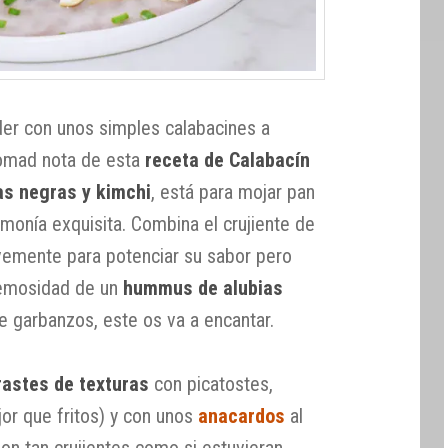
er con unos simples calabacines a
omad nota de esta
receta de Calabacín
as negras y kimchi
, está para mojar pan
rmonía exquisita. Combina el crujiente de
evemente para potenciar su sabor pero
cremosidad de un
hummus de alubias
de garbanzos, este os va a encantar.
rastes de texturas
con picatostes,
or que fritos) y con unos
anacardos
al
son tan crujientes como si estuvieran