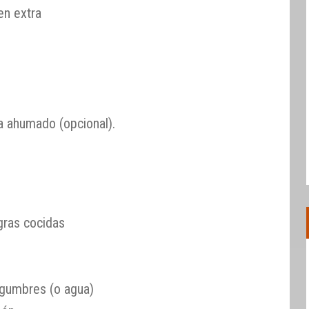
en extra
ra ahumado (opcional).
gras cocidas
egumbres (o agua)