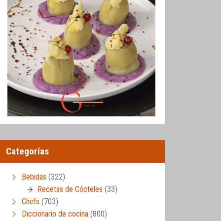
Categorías
Bebidas
(322)
Recetas de Cócteles
(33)
Chefs
(703)
Diccionario de cocina
(800)