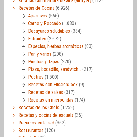
Recetas con freidora de aire (airfryer)
(112)
Recetas de Cocina
(6.926)
Aperitivos
(556)
Carne y Pescado
(1.030)
Desayunos saludables
(334)
Entrantes
(2.672)
Especias, hierbas aromáticas
(83)
Pan y varios
(208)
Pinchos y Tapas
(220)
Pizza, bocadillo, sandwich…
(217)
Postres
(1.500)
Recetas con FussionCook
(9)
Recetas de salsas
(317)
Recetas en microondas
(174)
Recetas de los Chefs
(1.259)
Recetas y cocina de escuela
(35)
Recursos en la red
(362)
Restaurantes
(120)