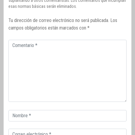
suplantando a otros comentaristas. Los comentarios que incumplan
esas normas básicas serán eliminados.
Tu dirección de correo electrónico no será publicada.
Los
campos obligatorios están marcados con
*
Comentario
Correo
electrónico
Correo