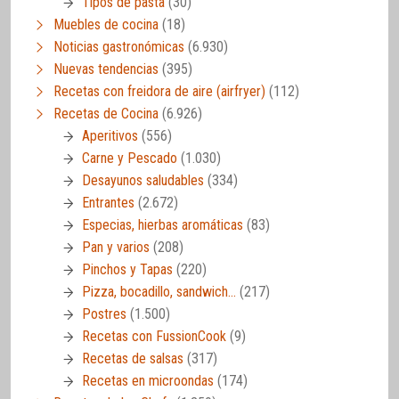
Tipos de pasta
(30)
Muebles de cocina
(18)
Noticias gastronómicas
(6.930)
Nuevas tendencias
(395)
Recetas con freidora de aire (airfryer)
(112)
Recetas de Cocina
(6.926)
Aperitivos
(556)
Carne y Pescado
(1.030)
Desayunos saludables
(334)
Entrantes
(2.672)
Especias, hierbas aromáticas
(83)
Pan y varios
(208)
Pinchos y Tapas
(220)
Pizza, bocadillo, sandwich…
(217)
Postres
(1.500)
Recetas con FussionCook
(9)
Recetas de salsas
(317)
Recetas en microondas
(174)