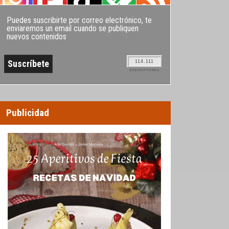
Puedes suscribirte por correo electrónico, te
enviaremos un email cuando se publiquen
nuevos contenidos
114.111
SUSCRIPTORES
Publicidad