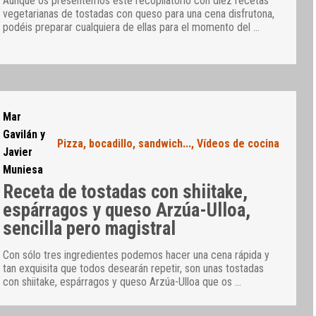
Aunque os presentemos este recopilatorio con diez recetas
vegetarianas de tostadas con queso para una cena disfrutona,
podéis preparar cualquiera de ellas para el momento del
…
Mar
Gavilán y
Pizza, bocadillo, sandwich...
,
Vídeos de cocina
Javier
Muniesa
Receta de tostadas con shiitake,
espárragos y queso Arzúa-Ulloa,
sencilla pero magistral
Con sólo tres ingredientes podemos hacer una cena rápida y
tan exquisita que todos desearán repetir, son unas tostadas
con shiitake, espárragos y queso Arzúa-Ulloa que os
…