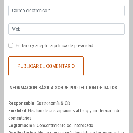
Correo
electrónico
Web
He leido y acepto la
política de privacidad
INFORMACIÓN BÁSICA SOBRE PROTECCIÓN DE DATOS:
Responsable
: Gastronomía & Cía
Finalidad
: Gestión de suscripciones al blog y moderación de
comentarios
Legitimación
: Consentimiento del interesado
Destinatarios
: No se comunicarán los datos a terceros, salvo