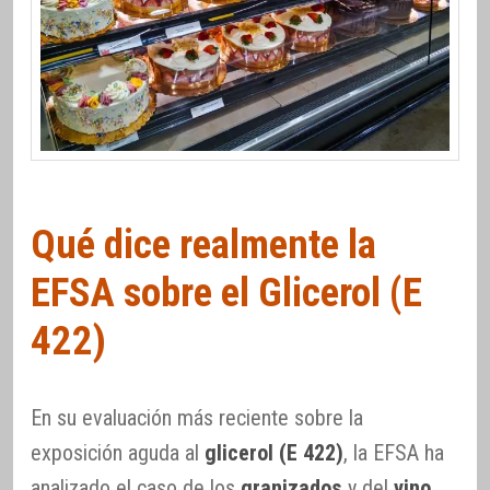
Qué dice realmente la
EFSA sobre el Glicerol (E
422)
En su evaluación más reciente sobre la
exposición aguda al
glicerol (E 422)
, la EFSA ha
analizado el caso de los
granizados
y del
vino