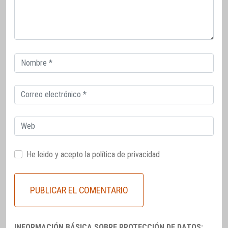
Correo
electrónico
Correo
electrónico
Web
He leido y acepto la
política de privacidad
INFORMACIÓN BÁSICA SOBRE PROTECCIÓN DE DATOS: