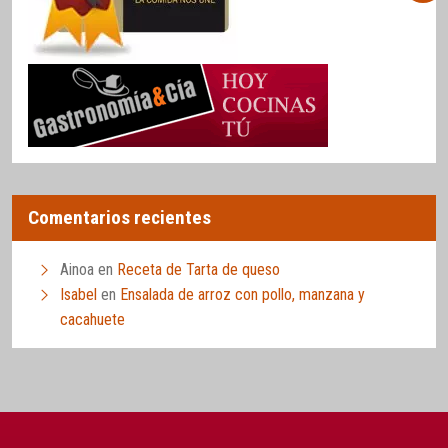
Comentarios recientes
Ainoa
en
Receta de Tarta de queso
Isabel
en
Ensalada de arroz con pollo, manzana y
cacahuete