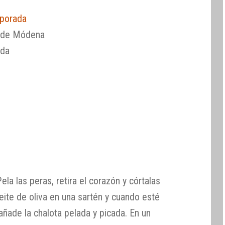
aporada
a de Módena
ida
ela las peras, retira el corazón y córtalas
eite de oliva en una sartén y cuando esté
añade la chalota pelada y picada. En un