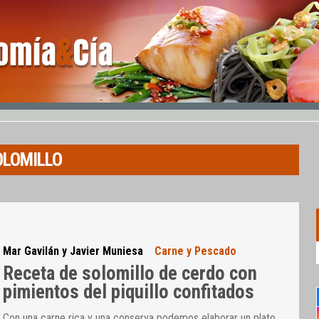
OLOMILLO
Mar Gavilán y Javier Muniesa
Carne y Pescado
Receta de solomillo de cerdo con
pimientos del piquillo confitados
Con una carne rica y una conserva podemos elaborar un plato