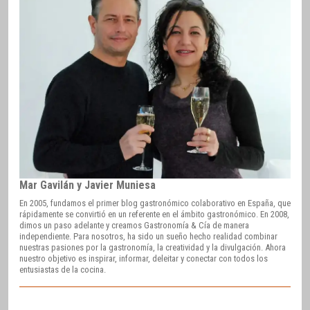
Mar Gavilán y Javier Muniesa
En 2005, fundamos el primer blog gastronómico colaborativo en España, que
rápidamente se convirtió en un referente en el ámbito gastronómico. En 2008,
dimos un paso adelante y creamos Gastronomía & Cía de manera
independiente. Para nosotros, ha sido un sueño hecho realidad combinar
nuestras pasiones por la gastronomía, la creatividad y la divulgación. Ahora
nuestro objetivo es inspirar, informar, deleitar y conectar con todos los
entusiastas de la cocina.