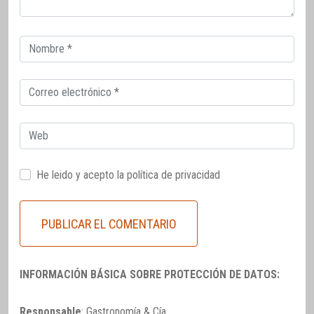
Correo
electrónico
Correo
electrónico
Web
He leido y acepto la
política de privacidad
INFORMACIÓN BÁSICA SOBRE PROTECCIÓN DE DATOS:
Responsable
: Gastronomía & Cía