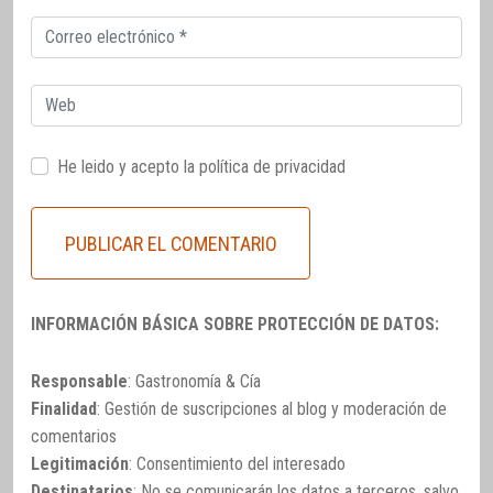
Correo
electrónico
Web
He leido y acepto la
política de privacidad
INFORMACIÓN BÁSICA SOBRE PROTECCIÓN DE DATOS:
Responsable
: Gastronomía & Cía
Finalidad
: Gestión de suscripciones al blog y moderación de
comentarios
Legitimación
: Consentimiento del interesado
Destinatarios
: No se comunicarán los datos a terceros, salvo