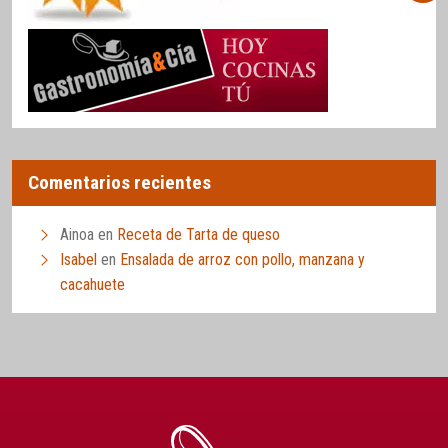
Comentarios recientes
Ainoa
en
Receta de Tarta de queso
Isabel
en
Ensalada de arroz con pollo, manzana y
cacahuete