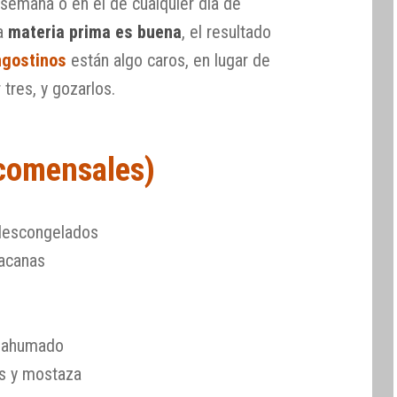
 semana o en el de cualquier día de
la
materia prima es buena
, el resultado
ngostinos
están algo caros, en lugar de
tres, y gozarlos.
 comensales)
 descongelados
acanas
e ahumado
os y mostaza