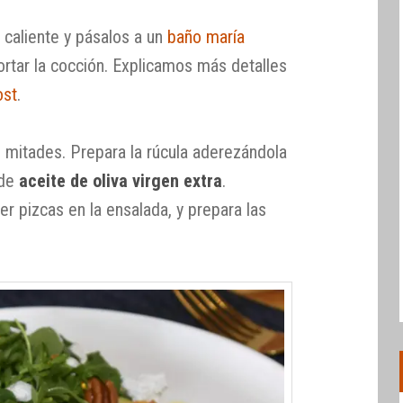
a caliente y pásalos a un
baño maría
cortar la cocción. Explicamos más detalles
ost
.
n mitades. Prepara la rúcula aderezándola
 de
aceite de oliva virgen extra
.
r pizcas en la ensalada, y prepara las