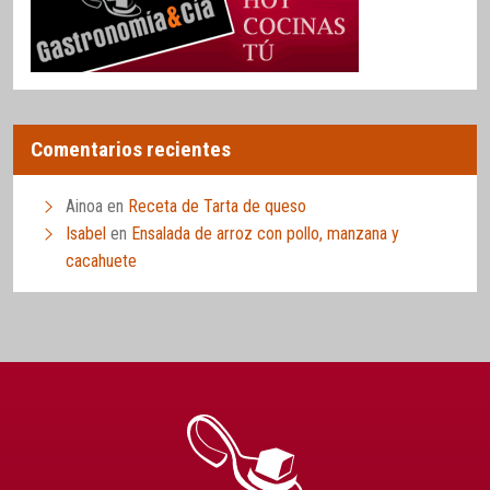
Comentarios recientes
Ainoa
en
Receta de Tarta de queso
Isabel
en
Ensalada de arroz con pollo, manzana y
cacahuete