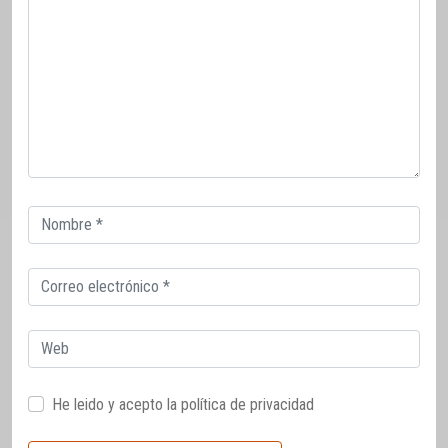
Correo
electrónico
Correo
electrónico
Web
He leido y acepto la
política de privacidad