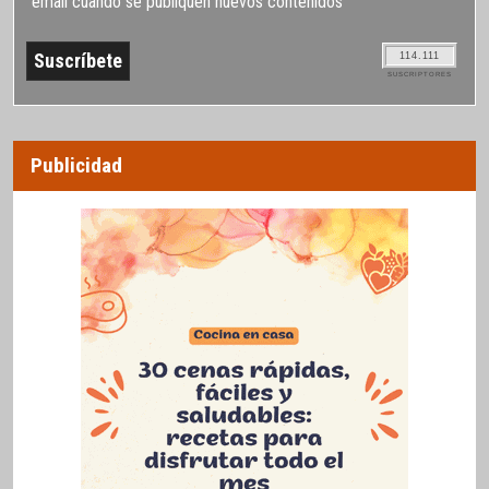
email cuando se publiquen nuevos contenidos
114.111
SUSCRIPTORES
Publicidad