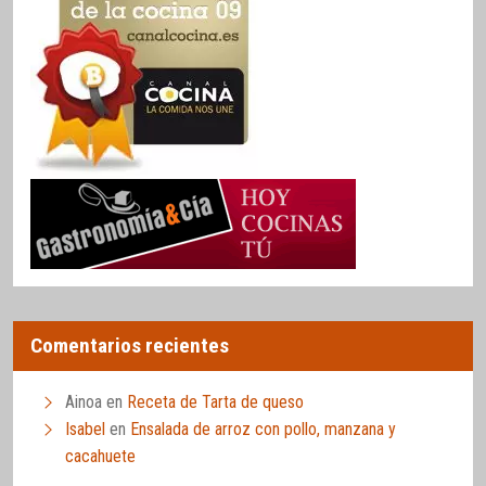
Comentarios recientes
Ainoa
en
Receta de Tarta de queso
Isabel
en
Ensalada de arroz con pollo, manzana y
cacahuete