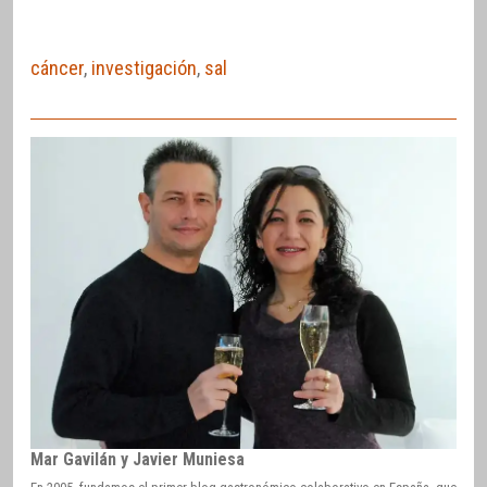
cáncer
,
investigación
,
sal
Mar Gavilán y Javier Muniesa