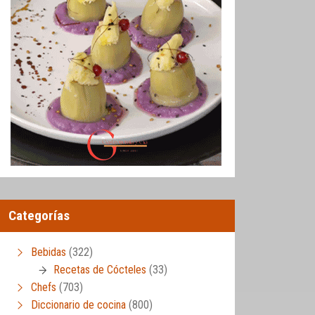
Categorías
Bebidas
(322)
Recetas de Cócteles
(33)
Chefs
(703)
Diccionario de cocina
(800)