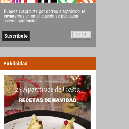
Puedes suscribirte por correo electrónico, te
enviaremos un email cuando se publiquen
nuevos contenidos
114.111
SUSCRIPTORES
Publicidad