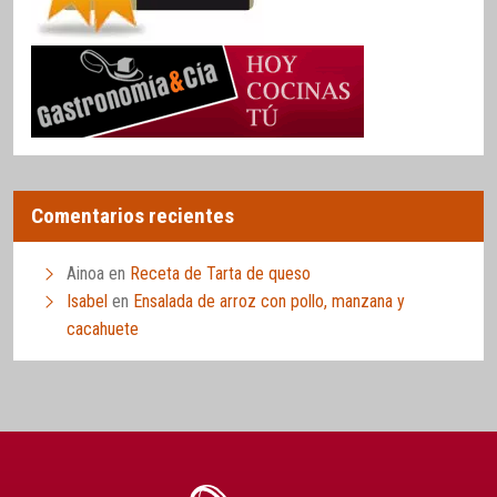
Comentarios recientes
Ainoa
en
Receta de Tarta de queso
Isabel
en
Ensalada de arroz con pollo, manzana y
cacahuete