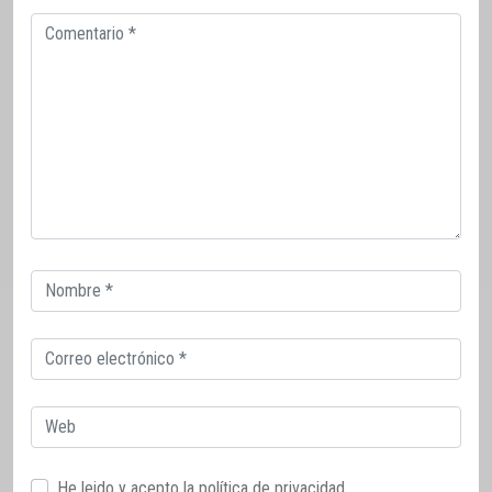
Comentario
Correo
electrónico
Correo
electrónico
Web
He leido y acepto la
política de privacidad