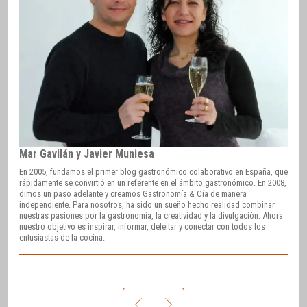
Mar Gavilán y Javier Muniesa
En 2005, fundamos el primer blog gastronómico colaborativo en España, que
rápidamente se convirtió en un referente en el ámbito gastronómico. En 2008,
dimos un paso adelante y creamos Gastronomía & Cía de manera
independiente. Para nosotros, ha sido un sueño hecho realidad combinar
nuestras pasiones por la gastronomía, la creatividad y la divulgación. Ahora
nuestro objetivo es inspirar, informar, deleitar y conectar con todos los
entusiastas de la cocina.