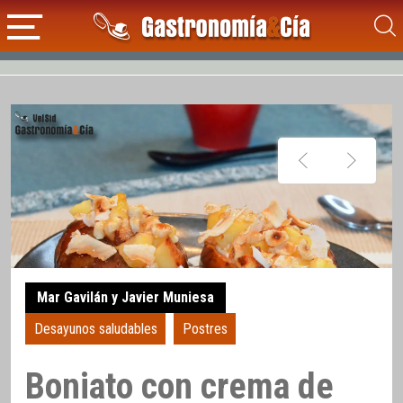
Mar Gavilán y Javier Muniesa
Desayunos saludables
Postres
Boniato con crema de