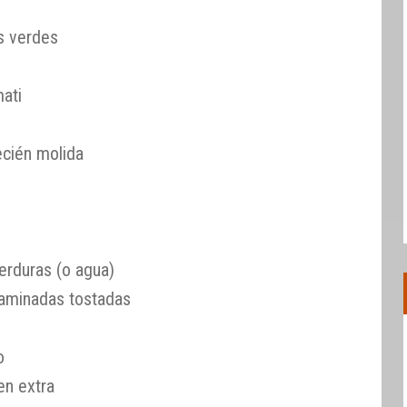
s verdes
ati
ecién molida
erduras (o agua)
aminadas tostadas
o
en extra