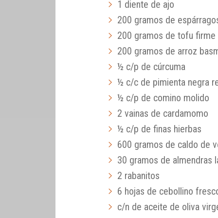
1 diente de ajo
200 gramos de espárrago
200 gramos de tofu firme
200 gramos de arroz basm
½ c/p de cúrcuma
½ c/c de pimienta negra r
½ c/p de comino molido
2 vainas de cardamomo
½ c/p de finas hierbas
600 gramos de caldo de v
30 gramos de almendras l
2 rabanitos
6 hojas de cebollino fresc
c/n de aceite de oliva virg