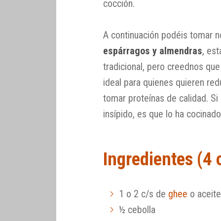
cocción.
A continuación podéis tomar 
espárragos y almendras
, es
tradicional, pero creednos qu
ideal para quienes quieren red
tomar proteínas de calidad. Si
insípido, es que lo ha cocinad
Ingredientes (4
1 o 2 c/s de
ghee
o aceite
½ cebolla