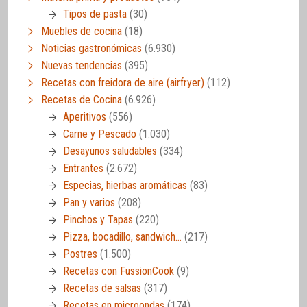
Tipos de pasta
(30)
Muebles de cocina
(18)
Noticias gastronómicas
(6.930)
Nuevas tendencias
(395)
Recetas con freidora de aire (airfryer)
(112)
Recetas de Cocina
(6.926)
Aperitivos
(556)
Carne y Pescado
(1.030)
Desayunos saludables
(334)
Entrantes
(2.672)
Especias, hierbas aromáticas
(83)
Pan y varios
(208)
Pinchos y Tapas
(220)
Pizza, bocadillo, sandwich…
(217)
Postres
(1.500)
Recetas con FussionCook
(9)
Recetas de salsas
(317)
Recetas en microondas
(174)