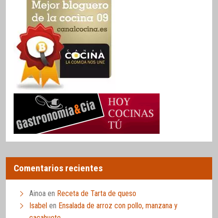
Comentarios recientes
Ainoa
en
Receta de Tarta de queso
Isabel
en
Ensalada de arroz con pollo, manzana y
cacahuete