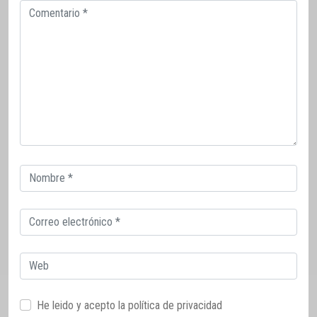
Comentario
Correo
electrónico
Correo
electrónico
Web
He leido y acepto la
política de privacidad