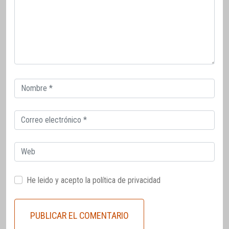
Correo
electrónico
Correo
electrónico
Web
He leido y acepto la
política de privacidad