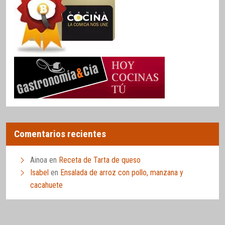
Comentarios recientes
Ainoa
en
Receta de Tarta de queso
Isabel
en
Ensalada de arroz con pollo, manzana y
cacahuete