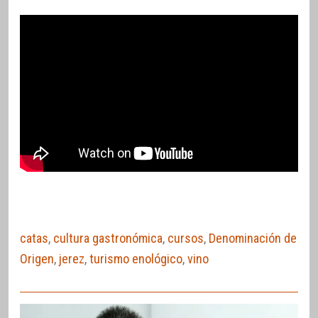
catas
,
cultura gastronómica
,
cursos
,
Denominación de
Origen
,
jerez
,
turismo enológico
,
vino