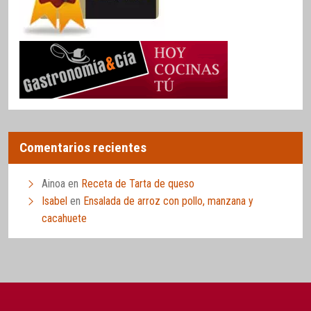
Comentarios recientes
Ainoa
en
Receta de Tarta de queso
Isabel
en
Ensalada de arroz con pollo, manzana y
cacahuete