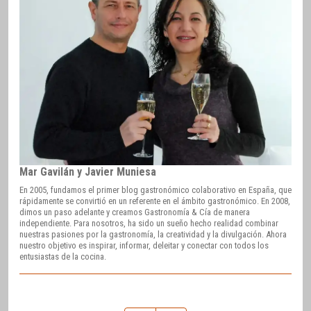
Mar Gavilán y Javier Muniesa
En 2005, fundamos el primer blog gastronómico colaborativo en España, que
rápidamente se convirtió en un referente en el ámbito gastronómico. En 2008,
dimos un paso adelante y creamos Gastronomía & Cía de manera
independiente. Para nosotros, ha sido un sueño hecho realidad combinar
nuestras pasiones por la gastronomía, la creatividad y la divulgación. Ahora
nuestro objetivo es inspirar, informar, deleitar y conectar con todos los
entusiastas de la cocina.