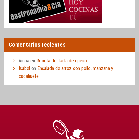
Comentarios recientes
Ainoa
en
Receta de Tarta de queso
Isabel
en
Ensalada de arroz con pollo, manzana y
cacahuete