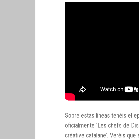
Sobre estas líneas tenéis el ep
oficialmente ‘Les chefs de Disf
créative catalane’. Veréis que