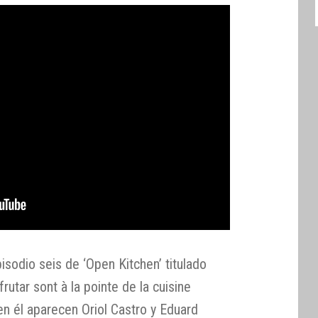
isodio seis de ‘Open Kitchen’ titulado
rutar sont à la pointe de la cuisine
 en él aparecen Oriol Castro y Eduard