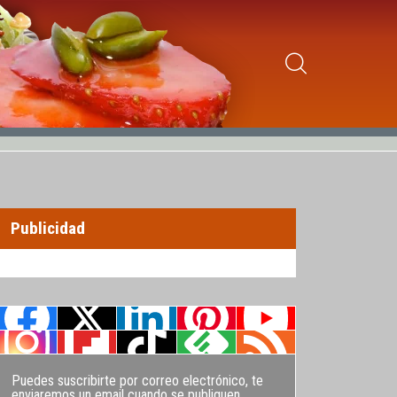
Publicidad
Puedes suscribirte por correo electrónico, te
enviaremos un email cuando se publiquen