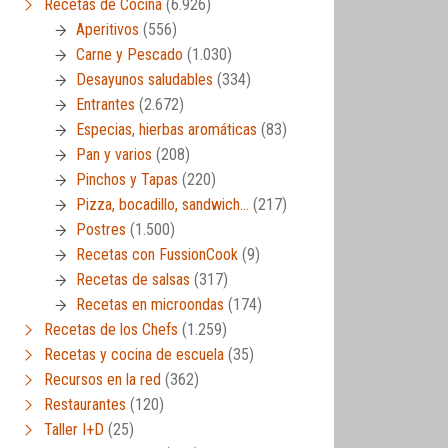
Recetas de Cocina
(6.926)
Aperitivos
(556)
Carne y Pescado
(1.030)
Desayunos saludables
(334)
Entrantes
(2.672)
Especias, hierbas aromáticas
(83)
Pan y varios
(208)
Pinchos y Tapas
(220)
Pizza, bocadillo, sandwich…
(217)
Postres
(1.500)
Recetas con FussionCook
(9)
Recetas de salsas
(317)
Recetas en microondas
(174)
Recetas de los Chefs
(1.259)
Recetas y cocina de escuela
(35)
Recursos en la red
(362)
Restaurantes
(120)
Taller I+D
(25)