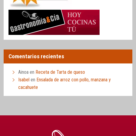
Comentarios recientes
Ainoa
en
Receta de Tarta de queso
Isabel
en
Ensalada de arroz con pollo, manzana y
cacahuete