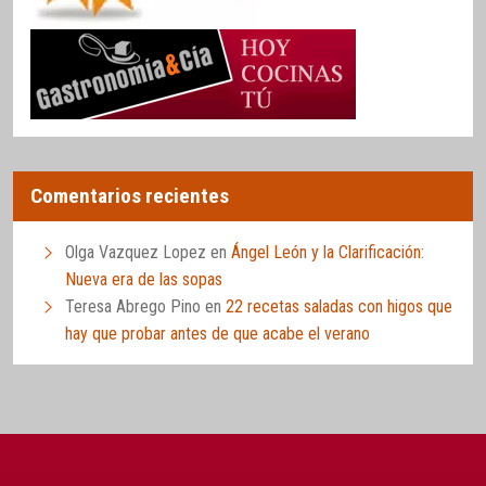
Comentarios recientes
Olga Vazquez Lopez
en
Ángel León y la Clarificación:
Nueva era de las sopas
Teresa Abrego Pino
en
22 recetas saladas con higos que
hay que probar antes de que acabe el verano