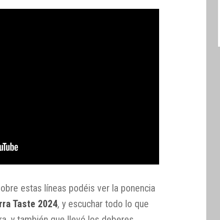
obre estas líneas podéis ver la ponencia
rra Taste 2024
, y escuchar todo lo que
a, y también que llevó los deberes