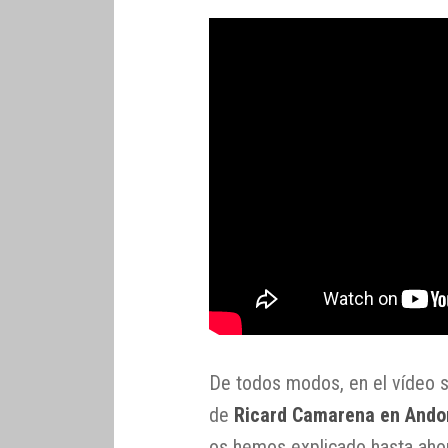
De todos modos, en el vídeo s
de
Ricard Camarena en Ando
os hemos explicado hasta ahor