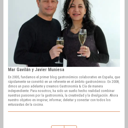
Mar Gavilán y Javier Muniesa
En 2005, fundamos el primer blog gastronómico colaborativo en España, que
rápidamente se convirtió en un referente en el ámbito gastronómico. En 2008,
dimos un paso adelante y creamos Gastronomía & Cía de manera
independiente. Para nosotros, ha sido un sueño hecho realidad combinar
nuestras pasiones por la gastronomía, la creatividad y la divulgación. Ahora
nuestro objetivo es inspirar, informar, deleitar y conectar con todos los
entusiastas de la cocina.