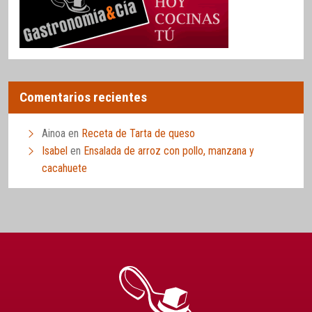
Comentarios recientes
Ainoa
en
Receta de Tarta de queso
Isabel
en
Ensalada de arroz con pollo, manzana y
cacahuete