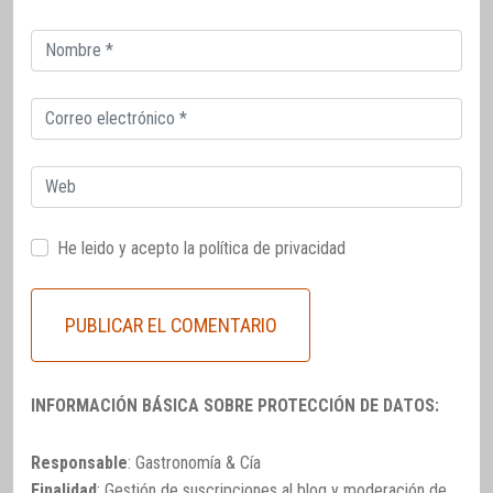
Correo
electrónico
Correo
electrónico
Web
He leido y acepto la
política de privacidad
INFORMACIÓN BÁSICA SOBRE PROTECCIÓN DE DATOS:
Responsable
: Gastronomía & Cía
Finalidad
: Gestión de suscripciones al blog y moderación de