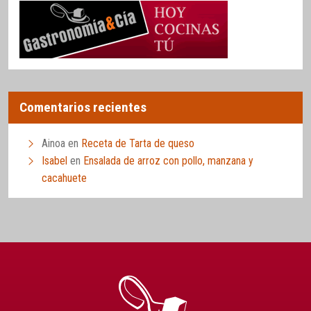
Comentarios recientes
Ainoa
en
Receta de Tarta de queso
Isabel
en
Ensalada de arroz con pollo, manzana y
cacahuete