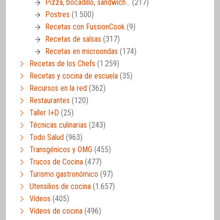
Pizza, bocadillo, sandwich…
(217)
Postres
(1.500)
Recetas con FussionCook
(9)
Recetas de salsas
(317)
Recetas en microondas
(174)
Recetas de los Chefs
(1.259)
Recetas y cocina de escuela
(35)
Recursos en la red
(362)
Restaurantes
(120)
Taller I+D
(25)
Técnicas culinarias
(243)
Todo Salud
(963)
Transgénicos y OMG
(455)
Trucos de Cocina
(477)
Turismo gastronómico
(97)
Utensilios de cocina
(1.657)
Vídeos
(405)
Vídeos de cocina
(496)