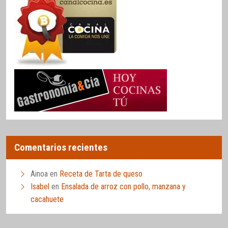
Comentarios recientes
Ainoa
en
Receta de Tarta de queso
Isabel
en
Ensalada de arroz con pollo, manzana y
cacahuete