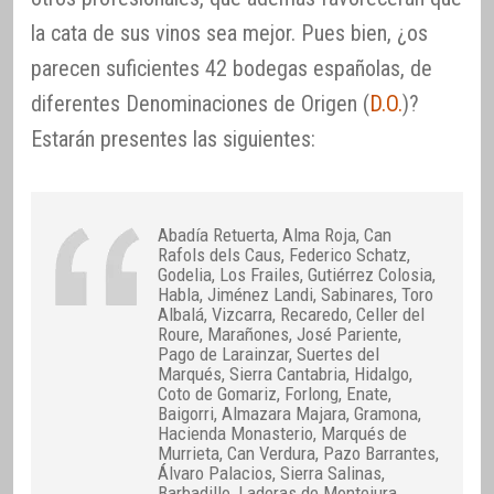
la cata de sus vinos sea mejor. Pues bien, ¿os
parecen suficientes 42 bodegas españolas, de
diferentes Denominaciones de Origen (
D.O.
)?
Estarán presentes las siguientes:
Abadía Retuerta, Alma Roja, Can
Rafols dels Caus, Federico Schatz,
Godelia, Los Frailes, Gutiérrez Colosia,
Habla, Jiménez Landi, Sabinares, Toro
Albalá, Vizcarra, Recaredo, Celler del
Roure, Marañones, José Pariente,
Pago de Larainzar, Suertes del
Marqués, Sierra Cantabria, Hidalgo,
Coto de Gomariz, Forlong, Enate,
Baigorri, Almazara Majara, Gramona,
Hacienda Monasterio, Marqués de
Murrieta, Can Verdura, Pazo Barrantes,
Álvaro Palacios, Sierra Salinas,
Barbadillo, Laderas de Montejura,