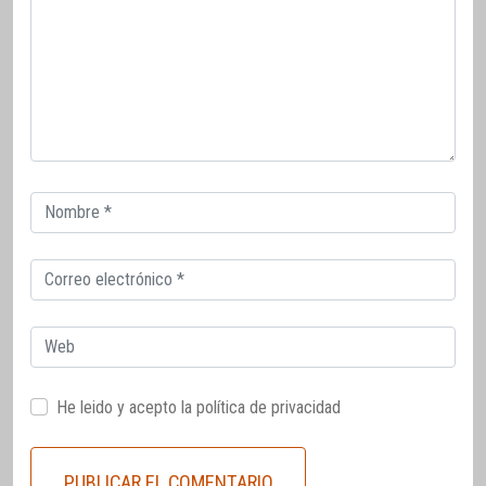
Correo
electrónico
Correo
electrónico
Web
He leido y acepto la
política de privacidad