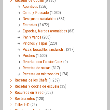
Recetas de Cocina
(6.926)
Aperitivos
(556)
Carne y Pescado
(1.030)
Desayunos saludables
(334)
Entrantes
(2.672)
Especias, hierbas aromáticas
(83)
Pan y varios
(208)
Pinchos y Tapas
(220)
Pizza, bocadillo, sandwich…
(217)
Postres
(1.500)
Recetas con FussionCook
(9)
Recetas de salsas
(317)
Recetas en microondas
(174)
Recetas de los Chefs
(1.259)
Recetas y cocina de escuela
(35)
Recursos en la red
(362)
Restaurantes
(120)
Taller I+D
(25)