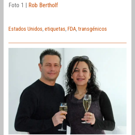
Foto 1 |
Rob Bertholf
Estados Unidos
,
etiquetas
,
FDA
,
transgénicos