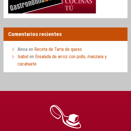
Comentarios recientes
Ainoa
en
Receta de Tarta de queso
Isabel
en
Ensalada de arroz con pollo, manzana y
cacahuete