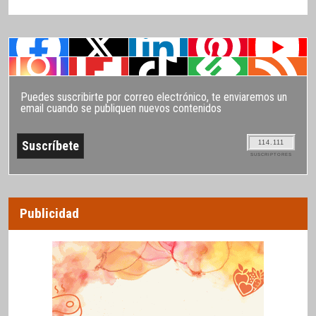
Puedes suscribirte por correo electrónico, te enviaremos un
email cuando se publiquen nuevos contenidos
114.111
SUSCRIPTORES
Publicidad