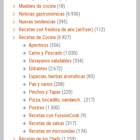
Muebles de cocina
(18)
Noticias gastronómicas
(6.930)
Nuevas tendencias
(395)
Recetas con freidora de aire (airfryer)
(112)
Recetas de Cocina
(6.927)
Aperitivos
(556)
Carne y Pescado
(1.030)
Desayunos saludables
(334)
Entrantes
(2.672)
Especias, hierbas aromáticas
(83)
Pan y varios
(208)
Pinchos y Tapas
(220)
Pizza, bocadillo, sandwich…
(217)
Postres
(1.500)
Recetas con FussionCook
(9)
Recetas de salsas
(317)
Recetas en microondas
(174)
Recetas de los Chefs
(1.259)