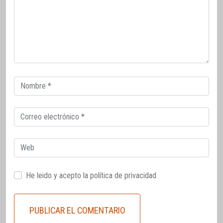
Correo
electrónico
Correo
electrónico
Web
He leido y acepto la
política de privacidad