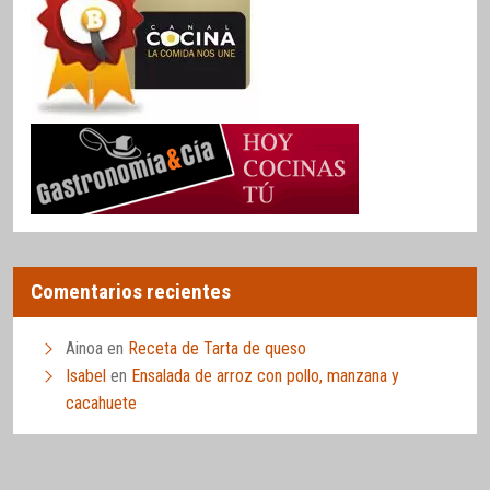
Comentarios recientes
Ainoa
en
Receta de Tarta de queso
Isabel
en
Ensalada de arroz con pollo, manzana y
cacahuete