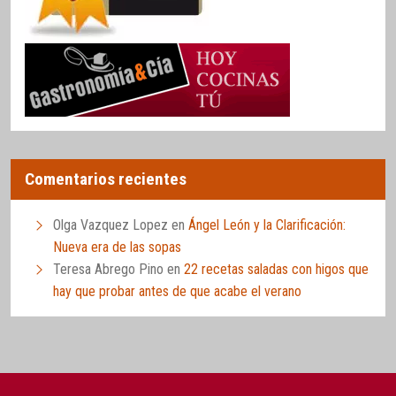
Comentarios recientes
Olga Vazquez Lopez
en
Ángel León y la Clarificación:
Nueva era de las sopas
Teresa Abrego Pino
en
22 recetas saladas con higos que
hay que probar antes de que acabe el verano