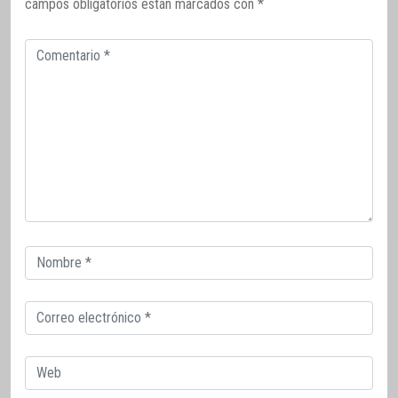
campos obligatorios están marcados con
*
Comentario
Correo
electrónico
Correo
electrónico
Web