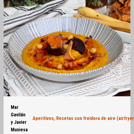
Mar
Gavilán
Aperitivos
,
Recetas con freidora de aire (airfryer
y Javier
Muniesa