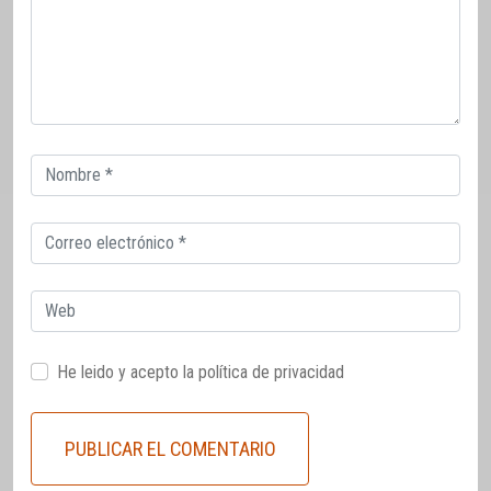
Correo
electrónico
Correo
electrónico
Web
He leido y acepto la
política de privacidad