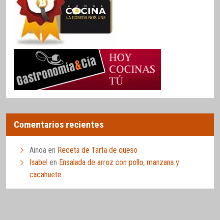
Comentarios recientes
Ainoa
en
Receta de Tarta de queso
Isabel
en
Ensalada de arroz con pollo, manzana y
cacahuete